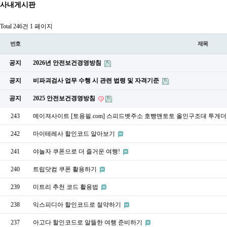
사내게시판
Total 246건
1 페이지
번호
제목
공지
2026년 안전보건경영방침
공지
비파괴검사 업무 수행 시 관련 법령 및 자격기준
공지
2025 안전보건경영방침
243
메이져사이트 [토용필.com] 스피드벳주소 호빵맨토토 올인구조대 투게더
242
마이테레사 할인코드 알아보기
241
야놀자 쿠폰으로 더 즐거운 여행!
240
트립닷컴 쿠폰 활용하기
239
미트리 추천 코드 활용법
238
익스피디아 할인코드로 절약하기
237
아고다 할인코드로 알뜰한 여행 준비하기